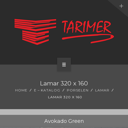
ANA SAYFA
Lamar 320 x 160
KURUMSAL
HOME
E – KATALOG
PORSELEN
LAMAR
LAMAR 320 X 160
UYGULAMALARIMIZ
HİZMETLERİMİZ
Avokado Green
E-KATALOG