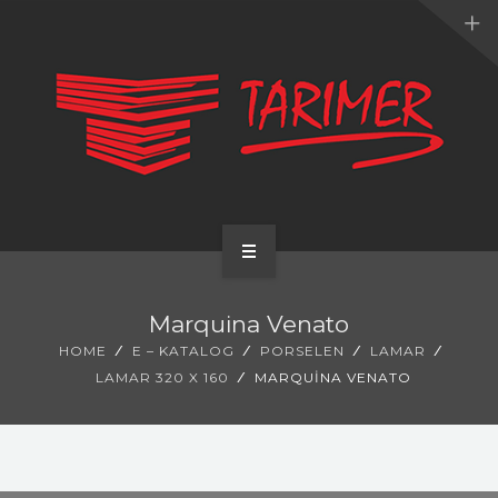
ANA SAYFA
Marquina Venato
KURUMSAL
HOME
E – KATALOG
PORSELEN
LAMAR
LAMAR 320 X 160
MARQUINA VENATO
UYGULAMALARIMIZ
HİZMETLERİMİZ
E-KATALOG