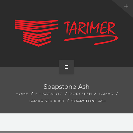
ANA SAYFA
Soapstone Ash
KURUMSAL
HOME
E – KATALOG
PORSELEN
LAMAR
LAMAR 320 X 160
SOAPSTONE ASH
UYGULAMALARIMIZ
HİZMETLERİMİZ
E-KATALOG