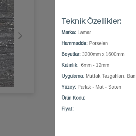
Teknik Özellikler:
Marka:
Lamar
Hammadde:
Porselen
Boyutlar:
3200mm x 1600mm
Kalınlık:
6mm - 12mm
Uygulama:
Mutfak Tezgahları, Ban
Yüzey:
Parlak - Mat - Saten
Ü
rün Kod
u:
Fiyat: