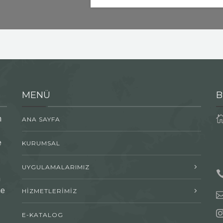
MENÜ
B
n
ANA SAYFA
e
KURUMSAL
UYGULAMALARIMIZ
n
me
HİZMETLERİMİZ
E-KATALOG