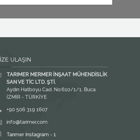
İZE ULAŞIN
TARIMER MERMER İNŞAAT MÜHENDİSLİK
SAN VE TİC LTD. ŞTİ.
Aydın Hatboyu Cad. No:610/1/1, Buca
İZMİR - TÜRKİYE
+90 506 319 1607
info@tarimer.com
Tarımer Instagram - 1