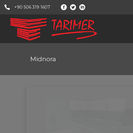
+90 506 319 1607
Midnora