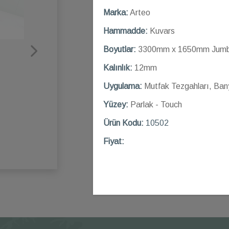
Marka:
Arteo
Hammadde:
Kuvars
Boyutlar:
3300mm x 1650mm Jumb
Kalınlık:
12mm
Uygulama:
Mutfak Tezgahları, Ban
Yüzey:
Parlak - Touch
Ü
rün Kod
u:
10502
Fiyat: