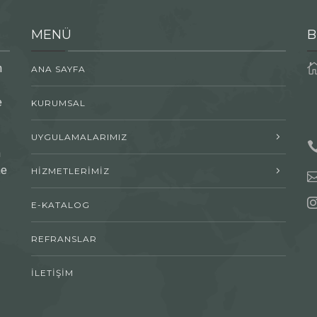
MENÜ
B
n
ANA SAYFA
e
KURUMSAL
UYGULAMALARIMIZ
n
me
HİZMETLERİMİZ
E-KATALOG
REFRANSLAR
İLETİŞİM