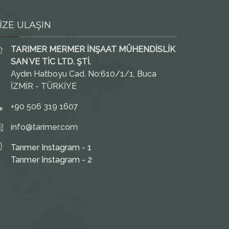
İZE ULAŞIN
TARIMER MERMER İNŞAAT MÜHENDİSLİK
SAN VE TİC LTD. ŞTİ.
Aydın Hatboyu Cad. No:610/1/1, Buca
İZMİR - TÜRKİYE
+90 506 319 1607
info@tarimer.com
Tarımer Instagram - 1
Tarımer Instagram - 2