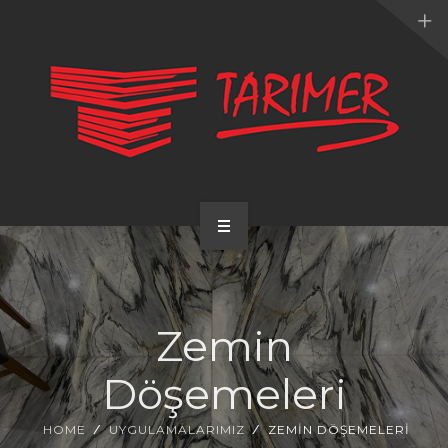
ANA SAYFA
KURUMSAL
Zemin
UYGULAMALARIMIZ
Döşemeleri
HİZMETLERİMİZ
HOME
UYGULAMALARIMIZ
ZEMIN DÖŞEMELERI
E-KATALOG