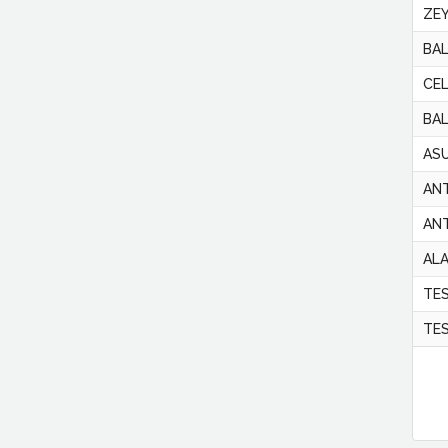
ZEY
BA
CEL
BAL
ASU
ANT
AN
ALA
TES
TES