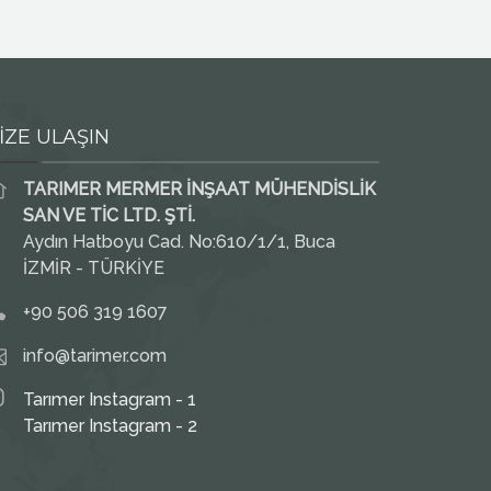
İZE ULAŞIN
TARIMER MERMER İNŞAAT MÜHENDİSLİK
SAN VE TİC LTD. ŞTİ.
Aydın Hatboyu Cad. No:610/1/1, Buca
İZMİR - TÜRKİYE
+90 506 319 1607
info@tarimer.com
Tarımer Instagram - 1
Tarımer Instagram - 2