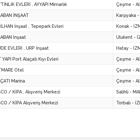
TİNLİK EVLERİ , AYYAPI Mimarlık
Çeşme - Al
LABAN İNŞAAT
Karşıyaka -
İLHAN İnşaat , Tepepark Evleri
Konak - İZ
ABAN İnşaat
Ulukent - 
DE EVLERİ , URP İnşaat
Hatay - İZ
 YAPI Port Alaçatı Kıyı Evleri
Çeşme - Al
TMARE Otel
Çeşme - Al
ÇATI Marina
Çeşme - Al
CO / KİPA , Alışveriş Merkezi
Salihli - M
CO / KİPA Alışveriş Merkezi
Torbalı - İ