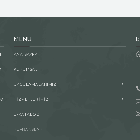
MENÜ
B
n
ANA SAYFA
e
KURUMSAL
UYGULAMALARIMIZ
n
me
HİZMETLERİMİZ
E-KATALOG
REFRANSLAR