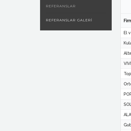
REFERANSLAR
REFERANSLAR GALERI
Fir
El 
Kul
Altı
VIV
Topk
Ort
PO
SO
ALA
Gub