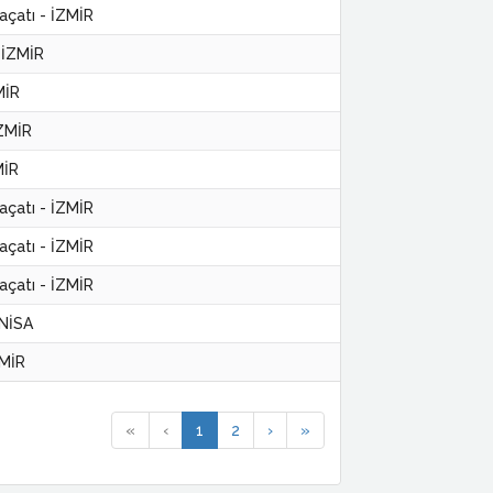
açatı - İZMİR
 İZMİR
MİR
İZMİR
MİR
açatı - İZMİR
açatı - İZMİR
açatı - İZMİR
ANİSA
ZMİR
«
‹
1
2
›
»