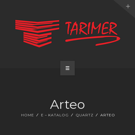
ANA SAYFA
KURUMSAL
Arteo
UYGULAMALARIMIZ
HOME
E – KATALOG
QUARTZ
ARTEO
HİZMETLERİMİZ
E-KATALOG