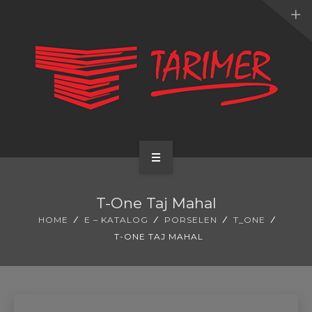
ANA SAYFA
T-One Taj Mahal
KURUMSAL
HOME
E – KATALOG
PORSELEN
T_ONE
T-ONE TAJ MAHAL
UYGULAMALARIMIZ
HİZMETLERİMİZ
E-KATALOG