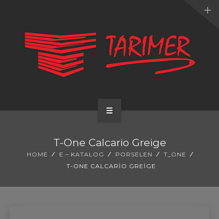
ANA SAYFA
T-One Calcario Greige
KURUMSAL
HOME
E – KATALOG
PORSELEN
T_ONE
T-ONE CALCARIO GREIGE
UYGULAMALARIMIZ
HİZMETLERİMİZ
E-KATALOG