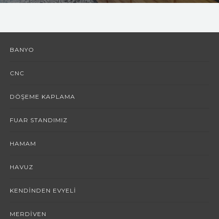
REFRANSLAR
İLETİŞİM
BANYO
CNC
DÖŞEME KAPLAMA
FUAR STANDIMIZ
HAMAM
HAVUZ
KENDINDEN EVYELI
MERDIVEN