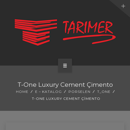
ANA SAYFA
T-One Luxury Cement Çimento
KURUMSAL
HOME
E – KATALOG
PORSELEN
T_ONE
T-ONE LUXURY CEMENT ÇIMENTO
UYGULAMALARIMIZ
HİZMETLERİMİZ
E-KATALOG