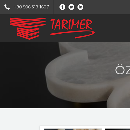
+90 506 319 1607
Ö