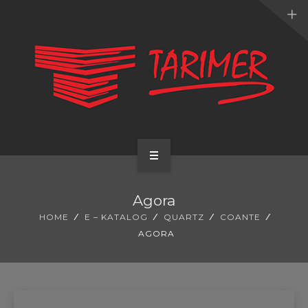
ANA SAYFA
Agora
KURUMSAL
HOME
E – KATALOG
QUARTZ
COANTE
AGORA
UYGULAMALARIMIZ
HİZMETLERİMİZ
E-KATALOG