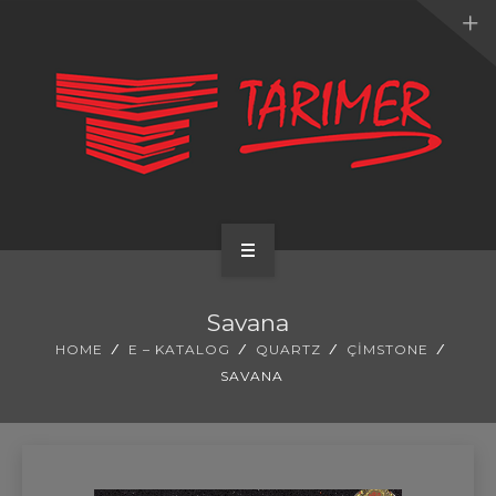
ANA SAYFA
Savana
KURUMSAL
HOME
E – KATALOG
QUARTZ
ÇIMSTONE
SAVANA
UYGULAMALARIMIZ
HİZMETLERİMİZ
E-KATALOG