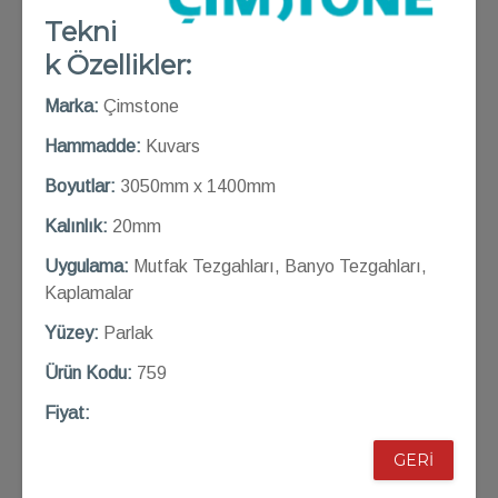
Tekni
k Özellikler:
Marka:
Çimstone
Hammadde:
Kuvars
Boyutlar:
3050mm x 1400mm
Kalınlık:
20mm
Uygulama:
Mutfak Tezgahları, Banyo Tezgahları,
Kaplamalar
Yüzey:
Parlak
Ü
rün Kod
u:
759
Fiyat:
GERİ