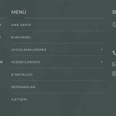
MENÜ
B
n
ANA SAYFA
e
KURUMSAL
UYGULAMALARIMIZ
n
me
HİZMETLERİMİZ
E-KATALOG
REFRANSLAR
İLETİŞİM