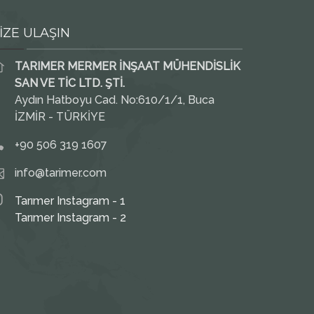
İZE ULAŞIN
TARIMER MERMER İNŞAAT MÜHENDİSLİK
SAN VE TİC LTD. ŞTİ.
Aydın Hatboyu Cad. No:610/1/1, Buca
İZMİR - TÜRKİYE
+90 506 319 1607
info@tarimer.com
Tarımer Instagram - 1
Tarımer Instagram - 2