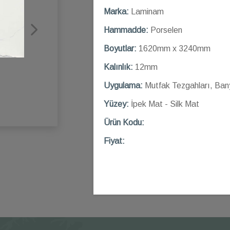
Marka:
Laminam
Hammadde:
Porselen
Boyutlar:
1620mm x 3240mm
Kalınlık:
12mm
Uygulama:
Mutfak Tezgahları, Ban
Yüzey:
İpek Mat - Silk Mat
Ü
rün Kod
u:
Fiyat: