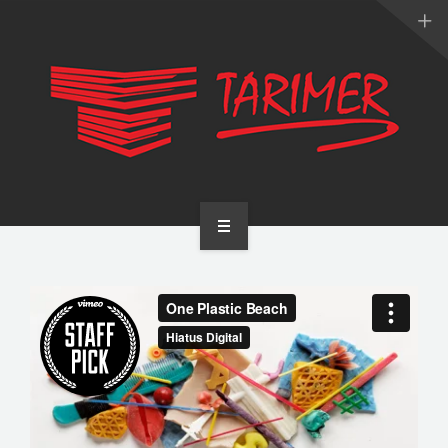
ANA SAYFA
KURUMSAL
UYGULAMALARIMIZ
HİZMETLERİMİZ
E-KATALOG