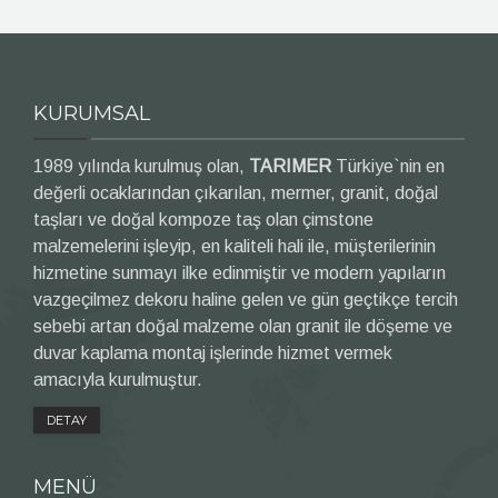
KURUMSAL
1989 yılında kurulmuş olan,
TARIMER
Türkiye`nin en
değerli ocaklarından çıkarılan, mermer, granit, doğal
taşları ve doğal kompoze taş olan çimstone
malzemelerini işleyip, en kaliteli hali ile, müşterilerinin
hizmetine sunmayı ilke edinmiştir ve modern yapıların
vazgeçilmez dekoru haline gelen ve gün geçtikçe tercih
sebebi artan doğal malzeme olan granit ile döşeme ve
duvar kaplama montaj işlerinde hizmet vermek
amacıyla kurulmuştur.
DETAY
MENÜ