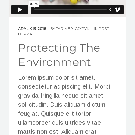
REFRANSLAR
İLETİŞİM
ARALIK 13, 2016
BY
TARIMER_CJXPVK
IN
POST
FORMATS
Protecting The
Environment
Lorem ipsum dolor sit amet,
consectetur adipiscing elit. Morbi
gravida fringilla neque sit amet
sollicitudin. Duis aliquam dictum
feugiat. Quisque elit tortor,
ullamcorper quis ultrices vitae,
mattis non est. Aliquam erat