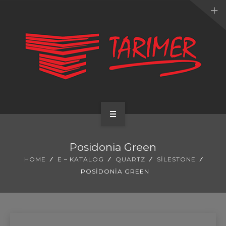
ANA SAYFA
Posidonia Green
KURUMSAL
HOME
E – KATALOG
QUARTZ
SILESTONE
POSIDONIA GREEN
UYGULAMALARIMIZ
HİZMETLERİMİZ
E-KATALOG