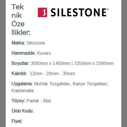
Tek
nik
Öze
llikler:
Marka:
Silestone
Hammadde:
Kuvars
Boyutlar:
3060mm x 1400mm | 3250mm x 1590mm
Kalınlık:
12mm - 20mm - 30mm
Uygulama:
Mutfak Tezgahları, Banyo Tezgahları,
Kaplamalar
Yüzey:
Parlak - Mat
Ü
rün Kod
u:
Fiyat: