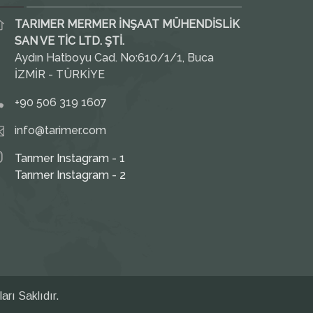
TARIMER MERMER İNŞAAT MÜHENDİSLİK
SAN VE TİC LTD. ŞTİ.
Aydın Hatboyu Cad. No:610/1/1, Buca
İZMİR - TÜRKİYE
+90 506 319 1607
info@tarimer.com
Tarımer Instagram - 1
Tarımer Instagram - 2
rı Saklıdır.