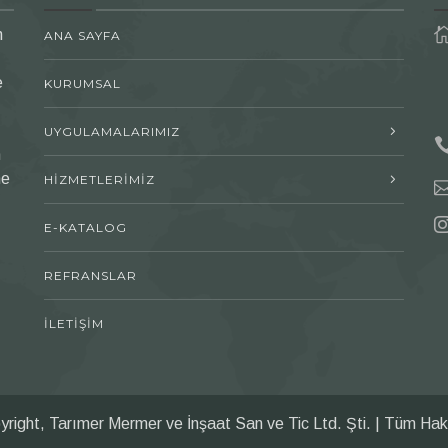
n
ANA SAYFA
e
KURUMSAL
UYGULAMALARIMIZ
n
me
HİZMETLERİMİZ
E-KATALOG
REFRANSLAR
İLETİŞİM
right, Tarımer Mermer ve İnşaat San ve Tic Ltd. Şti. | Tüm Hakla