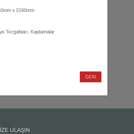
50mm x 1590mm
yo Tezgahları, Kaplamalar
GERİ
İZE ULAŞIN