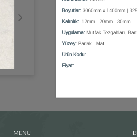
Boyutlar:
3060mm x 1400mm | 32
Kalınlık:
12mm - 20mm - 30mm
Uygulama:
Mutfak Tezgahları, Ban
Yüzey:
Parlak - Mat
Ü
rün Kod
u:
Fiyat:
MENÜ
B