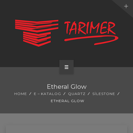
ANA SAYFA
Etheral Glow
KURUMSAL
HOME
E – KATALOG
QUARTZ
SILESTONE
ETHERAL GLOW
UYGULAMALARIMIZ
HİZMETLERİMİZ
E-KATALOG