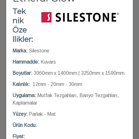
Tek
nik
Öze
llikler:
Marka:
Silestone
Hammadde:
Kuvars
Boyutlar:
3060mm x 1400mm | 3250mm x 1590mm
Kalınlık:
12mm - 20mm - 30mm
Uygulama:
Mutfak Tezgahları, Banyo Tezgahları,
Kaplamalar
Yüzey:
Parlak - Mat
Ü
rün Kod
u:
Fiyat: