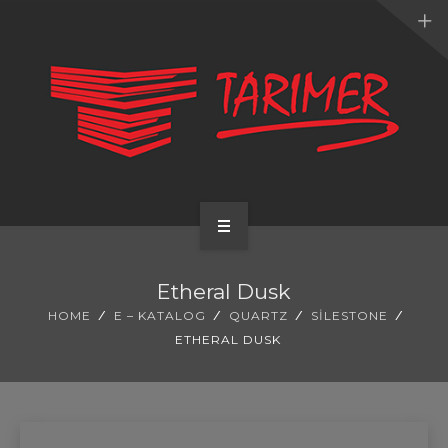
ANA SAYFA
Etheral Dusk
KURUMSAL
HOME
E – KATALOG
QUARTZ
SILESTONE
ETHERAL DUSK
UYGULAMALARIMIZ
HİZMETLERİMİZ
E-KATALOG