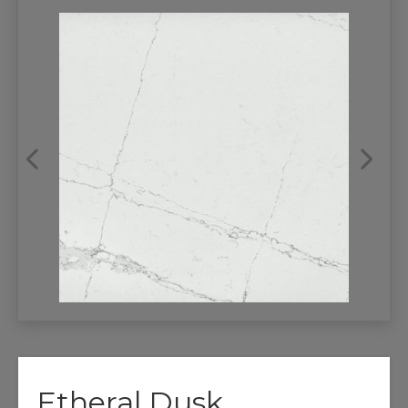
REFRANSLAR
İLETİŞİM
Etheral Dusk