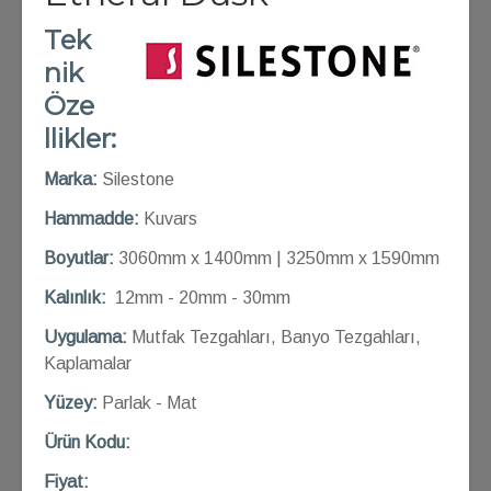
Tek
nik
Öze
llikler:
Marka:
Silestone
Hammadde:
Kuvars
Boyutlar:
3060mm x 1400mm | 3250mm x 1590mm
Kalınlık:
12mm - 20mm - 30mm
Uygulama:
Mutfak Tezgahları, Banyo Tezgahları,
Kaplamalar
Yüzey:
Parlak - Mat
Ü
rün Kod
u:
Fiyat: