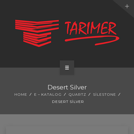
ANA SAYFA
Desert Silver
KURUMSAL
HOME
E – KATALOG
QUARTZ
SILESTONE
DESERT SILVER
UYGULAMALARIMIZ
HİZMETLERİMİZ
E-KATALOG