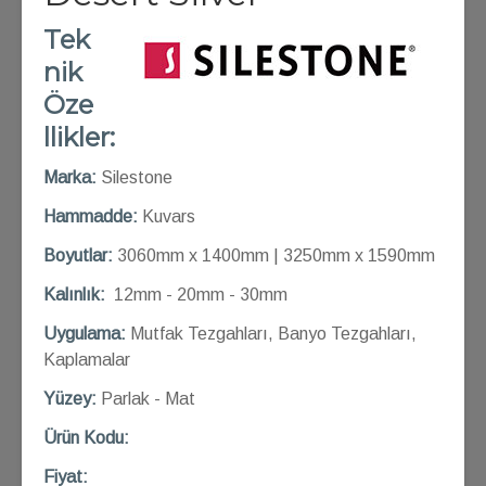
Tek
nik
Öze
llikler:
Marka:
Silestone
Hammadde:
Kuvars
Boyutlar:
3060mm x 1400mm | 3250mm x 1590mm
Kalınlık:
12mm - 20mm - 30mm
Uygulama:
Mutfak Tezgahları, Banyo Tezgahları,
Kaplamalar
Yüzey:
Parlak - Mat
Ü
rün Kod
u:
Fiyat: