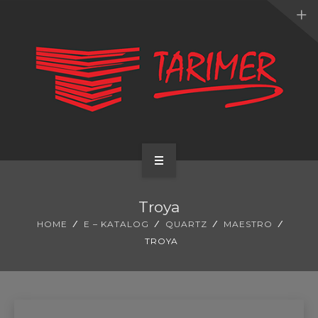
ANA SAYFA
Troya
KURUMSAL
HOME
E – KATALOG
QUARTZ
MAESTRO
TROYA
UYGULAMALARIMIZ
HİZMETLERİMİZ
E-KATALOG