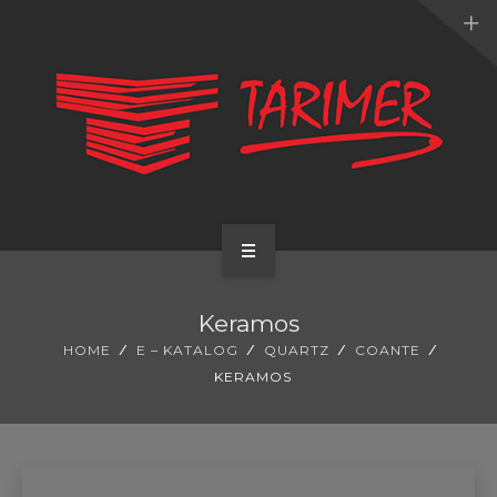
ANA SAYFA
Keramos
KURUMSAL
HOME
E – KATALOG
QUARTZ
COANTE
KERAMOS
UYGULAMALARIMIZ
HİZMETLERİMİZ
E-KATALOG