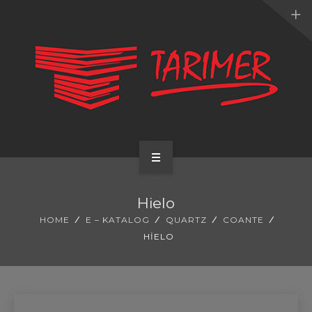
ANA SAYFA
Hielo
KURUMSAL
HOME
E – KATALOG
QUARTZ
COANTE
HIELO
UYGULAMALARIMIZ
HİZMETLERİMİZ
E-KATALOG