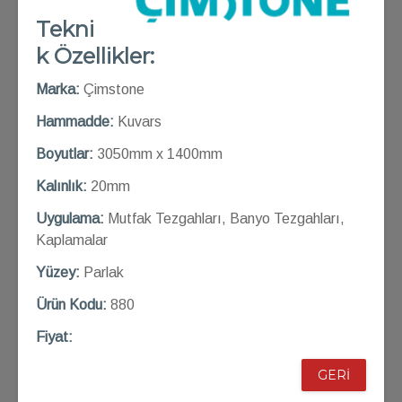
Tekni
k Özellikler:
Marka:
Çimstone
Hammadde:
Kuvars
Boyutlar:
3050mm x 1400mm
Kalınlık:
20mm
Uygulama:
Mutfak Tezgahları, Banyo Tezgahları,
Kaplamalar
Yüzey:
Parlak
Ü
rün Kod
u:
880
Fiyat:
GERİ