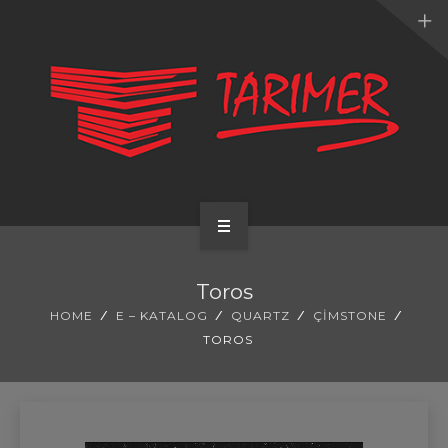
ANA SAYFA
Toros
KURUMSAL
HOME
E – KATALOG
QUARTZ
ÇIMSTONE
TOROS
UYGULAMALARIMIZ
HİZMETLERİMİZ
E-KATALOG