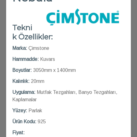
Tekni
k Özellikler:
Marka:
Çimstone
Hammadde:
Kuvars
Boyutlar:
3050mm x 1400mm
Kalınlık:
20mm
Uygulama:
Mutfak Tezgahları, Banyo Tezgahları,
Kaplamalar
Yüzey:
Parlak
Ü
rün Kod
u:
925
Fiyat: