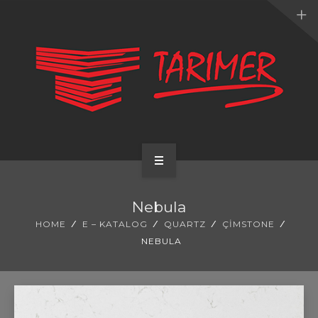
ANA SAYFA
Nebula
KURUMSAL
HOME
E – KATALOG
QUARTZ
ÇIMSTONE
NEBULA
UYGULAMALARIMIZ
HİZMETLERİMİZ
E-KATALOG