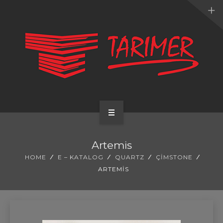
ANA SAYFA
Artemis
KURUMSAL
HOME
E – KATALOG
QUARTZ
ÇIMSTONE
ARTEMIS
UYGULAMALARIMIZ
HİZMETLERİMİZ
E-KATALOG