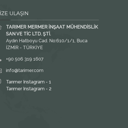
İZE ULAŞIN
TARIMER MERMER İNŞAAT MÜHENDİSLİK
SAN VE TİC LTD. ŞTİ.
Aydın Hatboyu Cad. No:610/1/1, Buca
İZMİR - TÜRKİYE
+90 506 319 1607
info@tarimer.com
Tarımer Instagram - 1
Tarımer Instagram - 2