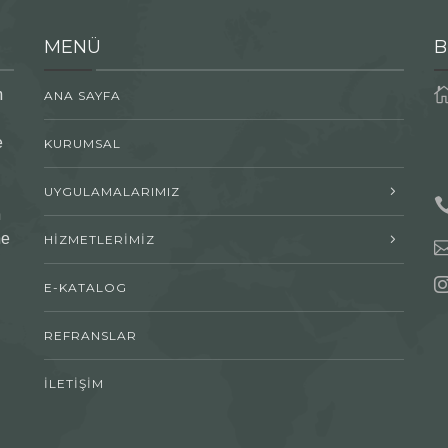
MENÜ
B
n
ANA SAYFA
e
KURUMSAL
UYGULAMALARIMIZ
n
me
HİZMETLERİMİZ
E-KATALOG
REFRANSLAR
İLETİŞİM