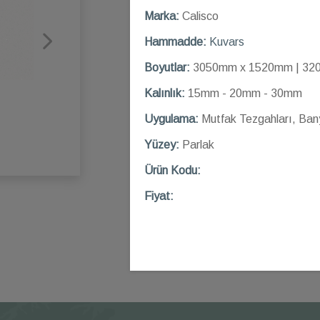
Marka:
Calisco
Hammadde:
Kuvars
Boyutlar:
3050mm x 1520mm | 32
Kalınlık:
15mm - 20mm - 30mm
Uygulama:
Mutfak Tezgahları, Ban
Yüzey:
Parlak
Ü
rün Kod
u:
Fiyat: