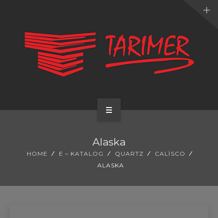
ANA SAYFA
Alaska
KURUMSAL
HOME
E – KATALOG
QUARTZ
CALISCO
ALASKA
UYGULAMALARIMIZ
HİZMETLERİMİZ
E-KATALOG