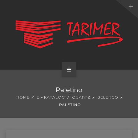
ANA SAYFA
Paletino
KURUMSAL
HOME
E – KATALOG
QUARTZ
BELENCO
PALETINO
UYGULAMALARIMIZ
HİZMETLERİMİZ
E-KATALOG