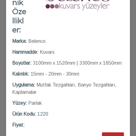
nik
Öze
llikl
er:
Marka:
Belenco
Hammadde:
Kuvars
Boyutlar:
3100mm x 1520mm | 3300mm x 1650mm
Kalınlık:
15mm - 20mm - 30mm
Uygulama:
Mutfak Tezgahları, Banyo Tezgahları,
Kaplamalar
Yüzey:
Parlak
Ü
rün Kod
u:
1220
Fiyat: