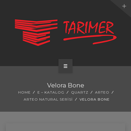
ANA SAYFA
Velora Bone
KURUMSAL
HOME
E – KATALOG
QUARTZ
ARTEO
ARTEO NATURAL SERISI
VELORA BONE
UYGULAMALARIMIZ
HİZMETLERİMİZ
E-KATALOG