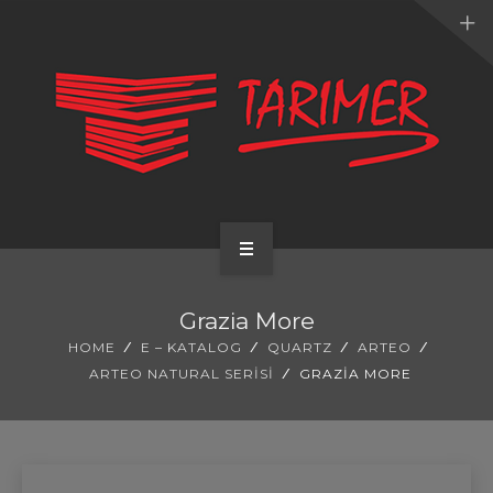
ANA SAYFA
Grazia More
KURUMSAL
HOME
E – KATALOG
QUARTZ
ARTEO
ARTEO NATURAL SERISI
GRAZIA MORE
UYGULAMALARIMIZ
HİZMETLERİMİZ
E-KATALOG