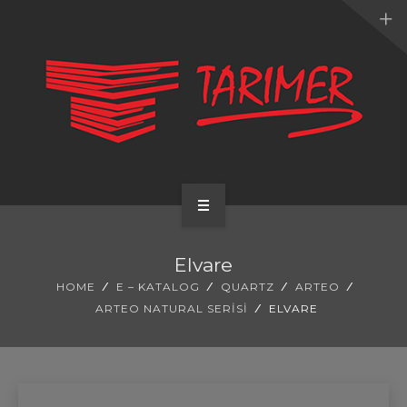
ANA SAYFA
Elvare
KURUMSAL
HOME
E – KATALOG
QUARTZ
ARTEO
ARTEO NATURAL SERISI
ELVARE
UYGULAMALARIMIZ
HİZMETLERİMİZ
E-KATALOG