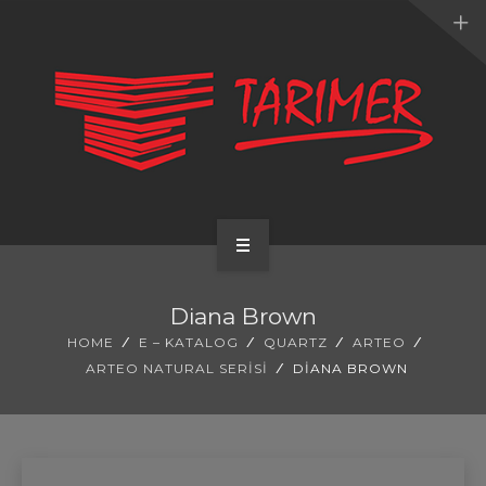
ANA SAYFA
Diana Brown
KURUMSAL
HOME
E – KATALOG
QUARTZ
ARTEO
ARTEO NATURAL SERISI
DIANA BROWN
UYGULAMALARIMIZ
HİZMETLERİMİZ
E-KATALOG