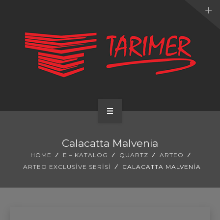
ANA SAYFA
Calacatta Malvenia
KURUMSAL
HOME
E – KATALOG
QUARTZ
ARTEO
ARTEO EXCLUSIVE SERISI
CALACATTA MALVENIA
UYGULAMALARIMIZ
HİZMETLERİMİZ
E-KATALOG