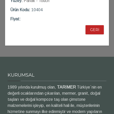
Yüzey:
Parlak - Touch
Ü
rün Kod
u:
10404
Fiyat:
GERİ
KURUMSAL
1989 yılında kurulmuş olan,
TARIMER
Türkiye`nin en
değerli ocaklarından çıkarılan, mermer, granit, doğal
taşları ve doğal kompoze taş olan çimstone
malzemelerini işleyip, en kaliteli hali ile, müşterilerinin
hizmetine sunmayı ilke edinmiştir ve modern yapıların