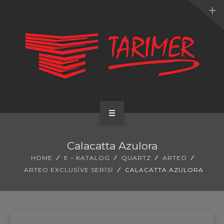
ANA SAYFA
Calacatta Azulora
KURUMSAL
HOME
E – KATALOG
QUARTZ
ARTEO
ARTEO EXCLUSIVE SERISI
CALACATTA AZULORA
UYGULAMALARIMIZ
HİZMETLERİMİZ
E-KATALOG