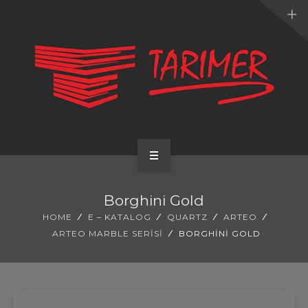
ANA SAYFA
Borghini Gold
KURUMSAL
HOME
E – KATALOG
QUARTZ
ARTEO
ARTEO MARBLE SERISI
BORGHINI GOLD
UYGULAMALARIMIZ
HİZMETLERİMİZ
E-KATALOG