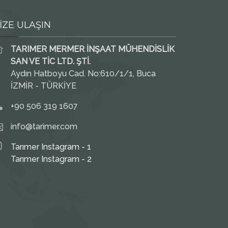
İZE ULAŞIN
TARIMER MERMER İNŞAAT MÜHENDİSLİK
SAN VE TİC LTD. ŞTİ.
Aydın Hatboyu Cad. No:610/1/1, Buca
İZMİR - TÜRKİYE
+90 506 319 1607
info@tarimer.com
Tarımer Instagram - 1
Tarımer Instagram - 2