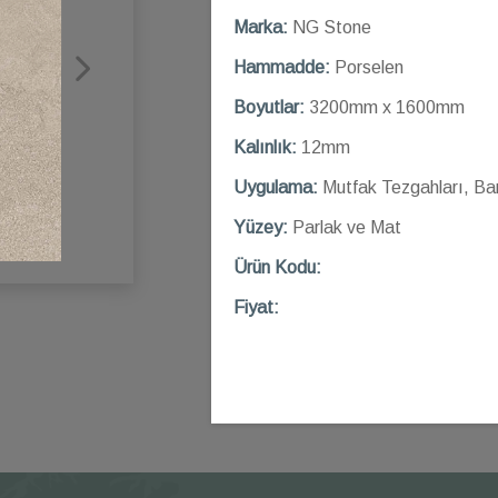
Marka:
NG Stone
Hammadde:
Porselen
Boyutlar:
3200mm x 1600mm
Kalınlık:
12mm
Uygulama:
Mutfak Tezgahları, Ba
Yüzey:
Parlak ve Mat
Ü
rün Kod
u:
Fiyat: