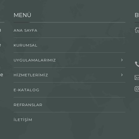
MENÜ
B
n
ANA SAYFA
e
KURUMSAL
UYGULAMALARIMIZ
n
me
HİZMETLERİMİZ
E-KATALOG
REFRANSLAR
İLETİŞİM