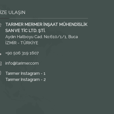
İZE ULAŞIN
TARIMER MERMER İNŞAAT MÜHENDİSLİK
SAN VE TİC LTD. ŞTİ.
Aydın Hatboyu Cad. No:610/1/1, Buca
İZMİR - TÜRKİYE
+90 506 319 1607
info@tarimer.com
Tarımer Instagram - 1
Tarımer Instagram - 2