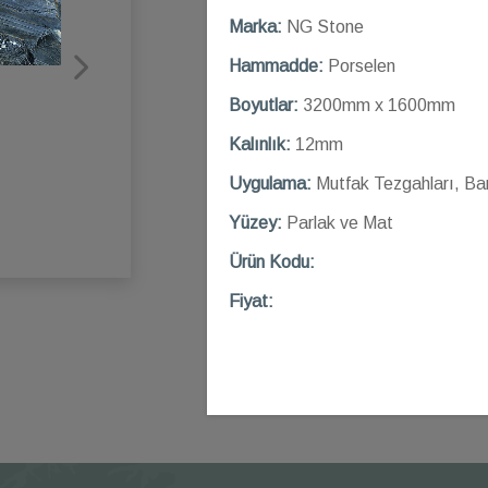
Marka:
NG Stone
Hammadde:
Porselen
Boyutlar:
3200mm x 1600mm
Kalınlık:
12mm
Uygulama:
Mutfak Tezgahları, Ba
Yüzey:
Parlak ve Mat
Ü
rün Kod
u:
Fiyat: