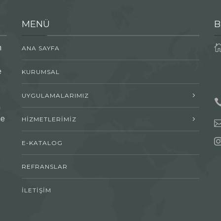
MENÜ
B
n
ANA SAYFA
e
KURUMSAL
UYGULAMALARIMIZ
n
me
HİZMETLERİMİZ
E-KATALOG
REFRANSLAR
İLETİŞİM