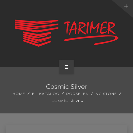
ANA SAYFA
Cosmic Silver
KURUMSAL
HOME
E – KATALOG
PORSELEN
NG STONE
COSMIC SILVER
UYGULAMALARIMIZ
HİZMETLERİMİZ
E-KATALOG