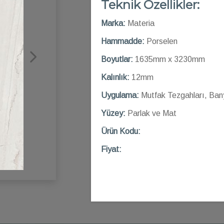
Teknik Özellikler:
Marka:
Materia
Hammadde:
Porselen
Boyutlar:
1635mm x 3230mm
Kalınlık:
12mm
Uygulama:
Mutfak Tezgahları, Ban
Yüzey:
Parlak ve Mat
Ü
rün Kod
u:
Fiyat: