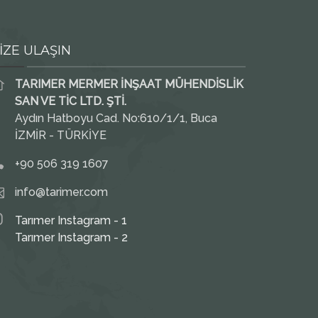
İZE ULAŞIN
TARIMER MERMER İNŞAAT MÜHENDİSLİK
SAN VE TİC LTD. ŞTİ.
Aydın Hatboyu Cad. No:610/1/1, Buca
İZMİR - TÜRKİYE
+90 506 319 1607
info@tarimer.com
Tarımer Instagram - 1
Tarımer Instagram - 2