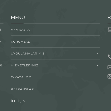
MENÜ
B
n
ANA SAYFA
e
KURUMSAL
UYGULAMALARIMIZ
n
me
HİZMETLERİMİZ
E-KATALOG
REFRANSLAR
İLETİŞİM