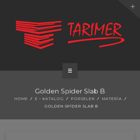
ANA SAYFA
Golden Spider Slab B
KURUMSAL
HOME
E – KATALOG
PORSELEN
MATERIA
GOLDEN SPIDER SLAB B
UYGULAMALARIMIZ
HİZMETLERİMİZ
E-KATALOG