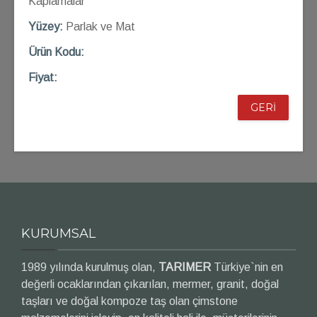
Kaplamalar
Yüzey:
Parlak ve Mat
Ü
rün Kod
u:
Fiyat:
GERİ
KURUMSAL
1989 yılında kurulmuş olan,
TARIMER
Türkiye`nin en
değerli ocaklarından çıkarılan, mermer, granit, doğal
taşları ve doğal kompoze taş olan çimstone