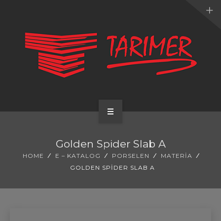
ANA SAYFA
Golden Spider Slab A
KURUMSAL
HOME
E – KATALOG
PORSELEN
MATERIA
GOLDEN SPIDER SLAB A
UYGULAMALARIMIZ
HİZMETLERİMİZ
E-KATALOG