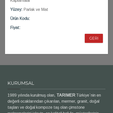
Kaplamalar
Yüzey:
Parlak ve Mat
Ü
rün Kod
u:
Fiyat:
GERİ
KURUMSAL
1989 yılında kurulmuş olan,
TARIMER
Türkiye`nin en
değerli ocaklarından çıkarılan, mermer, granit, doğal
taşları ve doğal kompoze taş olan çimstone