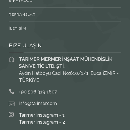
E-KATALOG
REFRANSLAR
İLETİŞİM
BİZE ULAŞIN
TARIMER MERMER İNŞAAT MÜHENDİSLİK
SAN VE TİC LTD. ŞTİ.
Aydın Hatboyu Cad. No:610/1/1, Buca İZMİR -
TÜRKİYE
+90 506 319 1607
info@tarimer.com
Tarımer Instagram - 1
Tarımer Instagram - 2