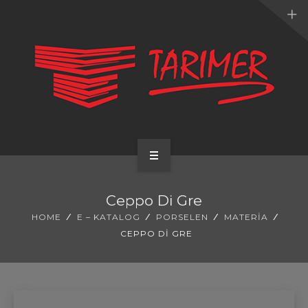
ANA SAYFA
Ceppo Di Gre
KURUMSAL
HOME
E – KATALOG
PORSELEN
MATERIA
CEPPO DI GRE
UYGULAMALARIMIZ
HİZMETLERİMİZ
E-KATALOG