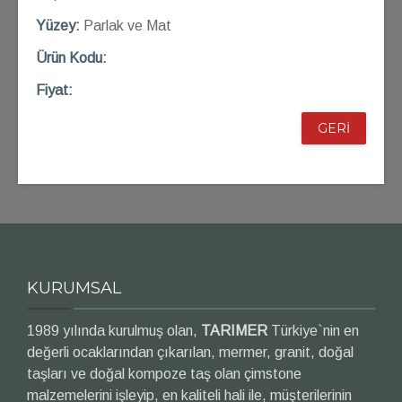
Yüzey:
Parlak ve Mat
Ü
rün Kod
u:
Fiyat:
GERİ
KURUMSAL
1989 yılında kurulmuş olan,
TARIMER
Türkiye`nin en
değerli ocaklarından çıkarılan, mermer, granit, doğal
taşları ve doğal kompoze taş olan çimstone
malzemelerini işleyip, en kaliteli hali ile, müşterilerinin