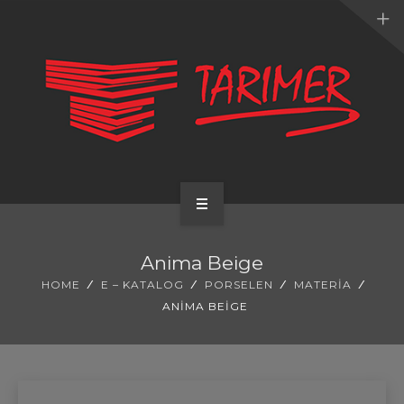
ANA SAYFA
Anima Beige
KURUMSAL
HOME
E – KATALOG
PORSELEN
MATERIA
ANIMA BEIGE
UYGULAMALARIMIZ
HİZMETLERİMİZ
E-KATALOG