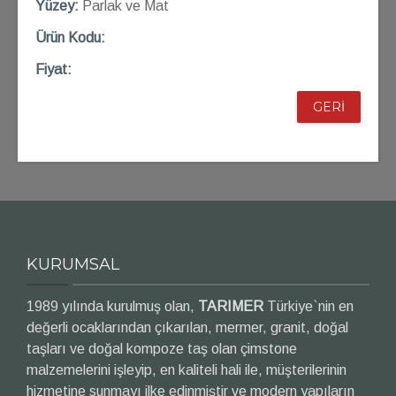
Yüzey:
Parlak ve Mat
Ü
rün Kod
u:
Fiyat:
GERİ
KURUMSAL
1989 yılında kurulmuş olan,
TARIMER
Türkiye`nin en
değerli ocaklarından çıkarılan, mermer, granit, doğal
taşları ve doğal kompoze taş olan çimstone
malzemelerini işleyip, en kaliteli hali ile, müşterilerinin
hizmetine sunmayı ilke edinmiştir ve modern yapıların