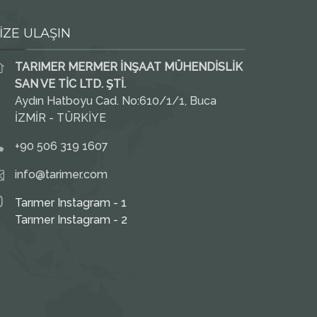
İZE ULAŞIN
TARIMER MERMER İNŞAAT MÜHENDİSLİK
SAN VE TİC LTD. ŞTİ.
Aydın Hatboyu Cad. No:610/1/1, Buca
İZMİR - TÜRKİYE
+90 506 319 1607
info@tarimer.com
Tarımer Instagram - 1
Tarımer Instagram - 2