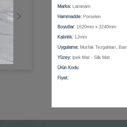
Marka:
Laminam
Hammadde:
Porselen
Boyutlar:
1620mm x 3240mm
Kalınlık:
12mm
Uygulama:
Mutfak Tezgahları, Ban
Yüzey:
İpek Mat - Silk Mat
Ü
rün Kod
u:
Fiyat: