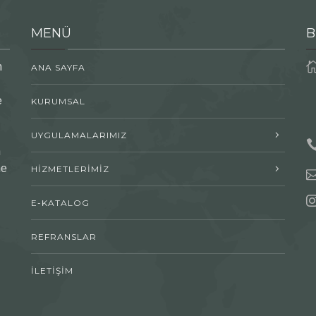
MENÜ
B
n
ANA SAYFA
e
KURUMSAL
UYGULAMALARIMIZ
n
me
HİZMETLERİMİZ
E-KATALOG
REFRANSLAR
İLETİŞİM