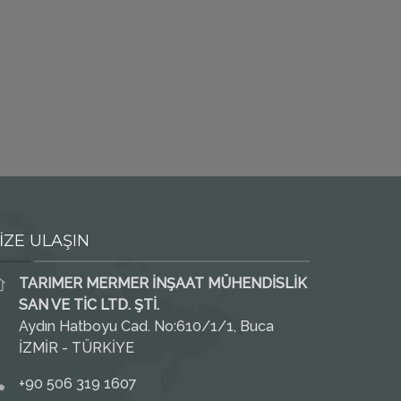
İZE ULAŞIN
TARIMER MERMER İNŞAAT MÜHENDİSLİK
SAN VE TİC LTD. ŞTİ.
Aydın Hatboyu Cad. No:610/1/1, Buca
İZMİR - TÜRKİYE
+90 506 319 1607