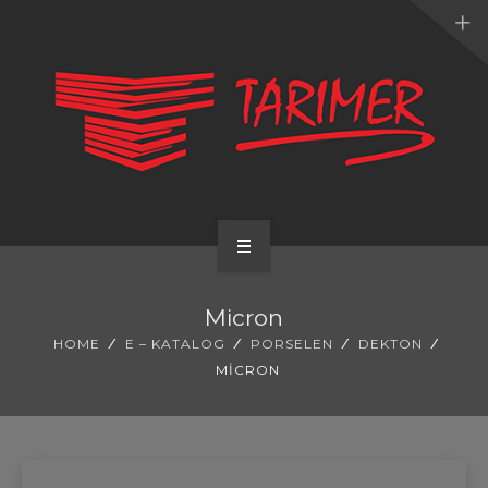
ANA SAYFA
Micron
KURUMSAL
HOME
E – KATALOG
PORSELEN
DEKTON
MICRON
UYGULAMALARIMIZ
HİZMETLERİMİZ
E-KATALOG