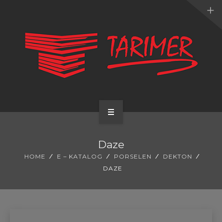
ANA SAYFA
Daze
KURUMSAL
HOME
E – KATALOG
PORSELEN
DEKTON
DAZE
UYGULAMALARIMIZ
HİZMETLERİMİZ
E-KATALOG